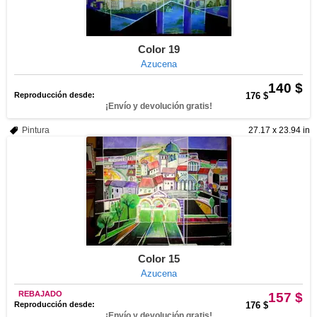
Color 19
Azucena
140 $
Reproducción desde:
176 $
¡Envío y devolución gratis!
Pintura
27.17 x 23.94 in
Color 15
Azucena
REBAJADO
157 $
Reproducción desde:
176 $
¡Envío y devolución gratis!