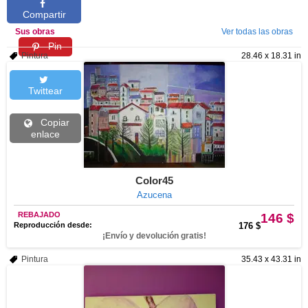
Compartir
Sus obras
Ver todas las obras
Pin
Pintura
28.46 x 18.31 in
Twittear
Copiar
enlace
Color45
Azucena
REBAJADO
146 $
Reproducción desde:
176 $
¡Envío y devolución gratis!
Pintura
35.43 x 43.31 in