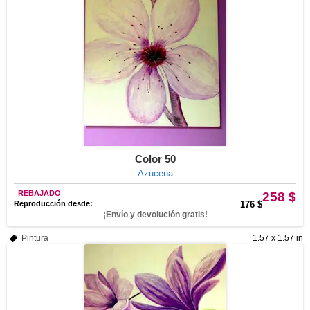
Color 50
Azucena
REBAJADO
258 $
Reproducción desde:
176 $
¡Envío y devolución gratis!
Pintura
1.57 x 1.57 in